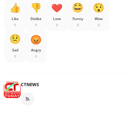
Like
Dislike
Love
Funny
Wow
0
0
0
0
0
Sad
Angry
0
0
CTNEWS