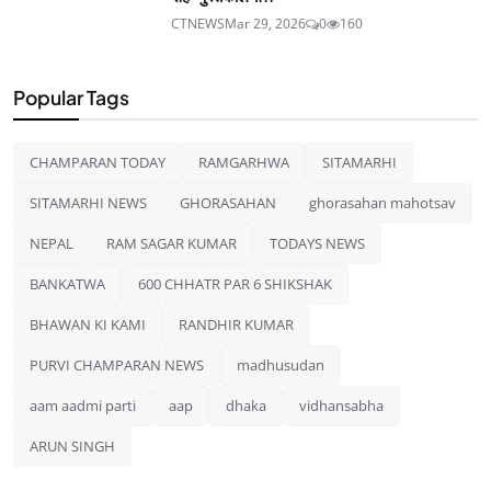
CTNEWS
Mar 29, 2026
0
160
Popular Tags
CHAMPARAN TODAY
RAMGARHWA
SITAMARHI
SITAMARHI NEWS
GHORASAHAN
ghorasahan mahotsav
NEPAL
RAM SAGAR KUMAR
TODAYS NEWS
BANKATWA
600 CHHATR PAR 6 SHIKSHAK
BHAWAN KI KAMI
RANDHIR KUMAR
PURVI CHAMPARAN NEWS
madhusudan
aam aadmi parti
aap
dhaka
vidhansabha
ARUN SINGH