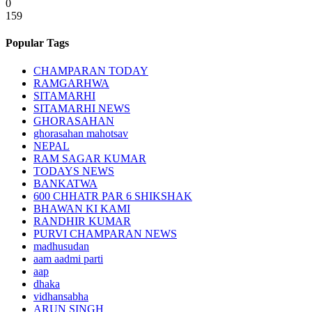
0
159
Popular Tags
CHAMPARAN TODAY
RAMGARHWA
SITAMARHI
SITAMARHI NEWS
GHORASAHAN
ghorasahan mahotsav
NEPAL
RAM SAGAR KUMAR
TODAYS NEWS
BANKATWA
600 CHHATR PAR 6 SHIKSHAK
BHAWAN KI KAMI
RANDHIR KUMAR
PURVI CHAMPARAN NEWS
madhusudan
aam aadmi parti
aap
dhaka
vidhansabha
ARUN SINGH