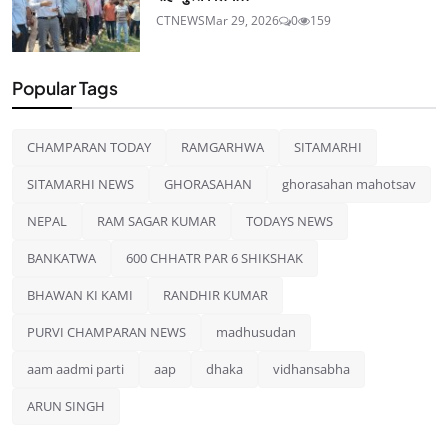
CTNEWS
Mar 29, 2026
0
159
Popular Tags
CHAMPARAN TODAY
RAMGARHWA
SITAMARHI
SITAMARHI NEWS
GHORASAHAN
ghorasahan mahotsav
NEPAL
RAM SAGAR KUMAR
TODAYS NEWS
BANKATWA
600 CHHATR PAR 6 SHIKSHAK
BHAWAN KI KAMI
RANDHIR KUMAR
PURVI CHAMPARAN NEWS
madhusudan
aam aadmi parti
aap
dhaka
vidhansabha
ARUN SINGH