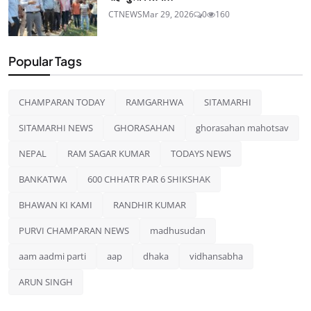
CTNEWS
Mar 29, 2026
0
160
Popular Tags
CHAMPARAN TODAY
RAMGARHWA
SITAMARHI
SITAMARHI NEWS
GHORASAHAN
ghorasahan mahotsav
NEPAL
RAM SAGAR KUMAR
TODAYS NEWS
BANKATWA
600 CHHATR PAR 6 SHIKSHAK
BHAWAN KI KAMI
RANDHIR KUMAR
PURVI CHAMPARAN NEWS
madhusudan
aam aadmi parti
aap
dhaka
vidhansabha
ARUN SINGH