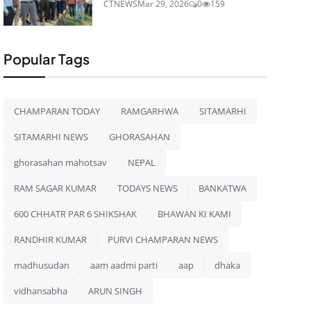
CTNEWS
Mar 29, 2026
0
159
Popular Tags
CHAMPARAN TODAY
RAMGARHWA
SITAMARHI
SITAMARHI NEWS
GHORASAHAN
ghorasahan mahotsav
NEPAL
RAM SAGAR KUMAR
TODAYS NEWS
BANKATWA
600 CHHATR PAR 6 SHIKSHAK
BHAWAN KI KAMI
RANDHIR KUMAR
PURVI CHAMPARAN NEWS
madhusudan
aam aadmi parti
aap
dhaka
vidhansabha
ARUN SINGH