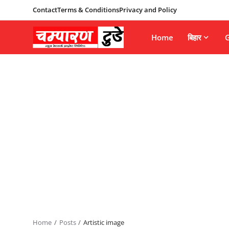
Contact
Terms & Conditions
Privacy and Policy
Home
बिहार
G
Home
Posts
Artistic image