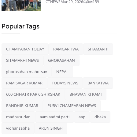
CTNEWS
Mar 29, 2026
0
159
Popular Tags
CHAMPARAN TODAY
RAMGARHWA
SITAMARHI
SITAMARHI NEWS
GHORASAHAN
ghorasahan mahotsav
NEPAL
RAM SAGAR KUMAR
TODAYS NEWS
BANKATWA
600 CHHATR PAR 6 SHIKSHAK
BHAWAN KI KAMI
RANDHIR KUMAR
PURVI CHAMPARAN NEWS
madhusudan
aam aadmi parti
aap
dhaka
vidhansabha
ARUN SINGH