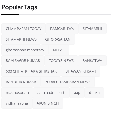
Popular Tags
CHAMPARAN TODAY
RAMGARHWA
SITAMARHI
SITAMARHI NEWS
GHORASAHAN
ghorasahan mahotsav
NEPAL
RAM SAGAR KUMAR
TODAYS NEWS
BANKATWA
600 CHHATR PAR 6 SHIKSHAK
BHAWAN KI KAMI
RANDHIR KUMAR
PURVI CHAMPARAN NEWS
madhusudan
aam aadmi parti
aap
dhaka
vidhansabha
ARUN SINGH