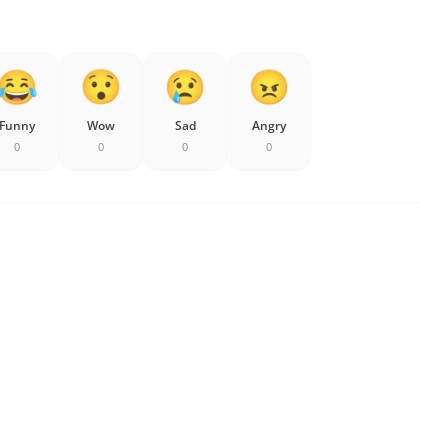
Funny
Wow
Sad
Angry
0
0
0
0