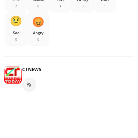
2
0
1
0
1
Sad
Angry
0
0
CTNEWS